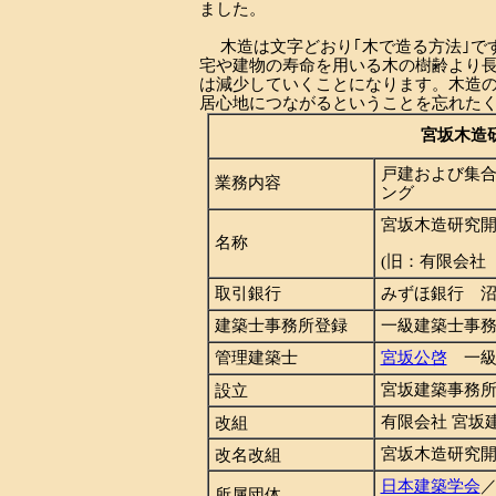
ました。
木造は文字どおり｢木で造る方法｣で
宅や建物の寿命を用いる木の樹齢より
は減少していくことになります。木造
居心地につながるということを忘れた
宮坂木造
戸建および集
業務内容
ング
宮坂木造研究
名称
(旧：有
限会社
取引銀行
みずほ銀行 
建築士事務所登録
一級建築士事務所
管理建築士
宮坂公啓
一級建
設立
宮坂建築事務所 
改組
有限会社 宮坂建
改名改組
宮坂木造研究開発
日本建築学会
所属団体