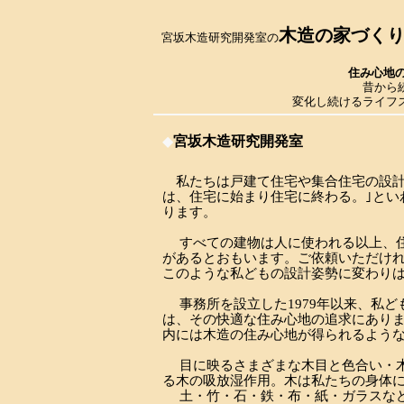
木造の家づく
宮坂木造研究開発室の
住み心地
昔から
変化し続けるライフ
◆
宮坂木造研究開発室
私たちは戸建て住宅や集合住宅の設計
は、住宅に始まり住宅に終わる。｣とい
ります。
すべての建物は人に使われる以上、住
があるとおもいます。ご依頼いただけ
このような私どもの設計姿勢に変わり
事務所を設立した1979年以来、私ど
は、その快適な住み心地の追求にあり
内には木造の住み心地が得られるよう
目に映るさまざまな木目と色合い・木
る木の吸放湿作用。木は私たちの身体
土・竹・石・鉄・布・紙・ガラスなど